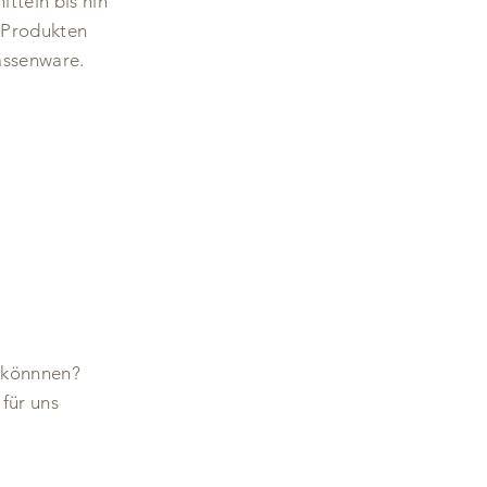
tteln bis hin
n Produkten
assenware.
n könnnen?
 für uns