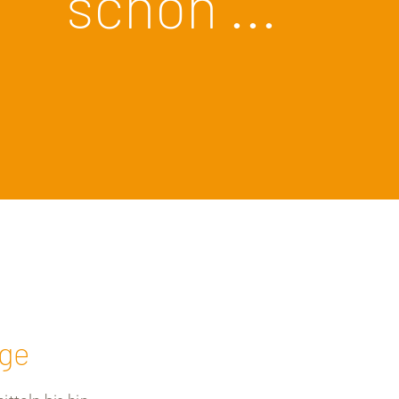
schon ...
ege