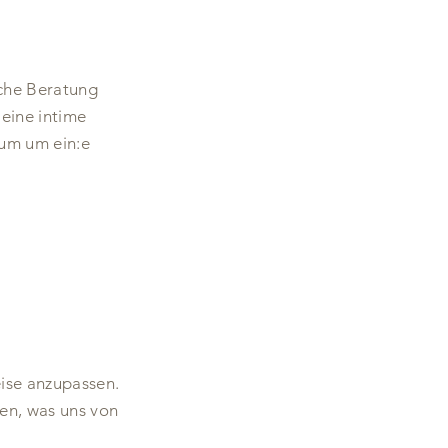
iche Beratung
 eine intime
aum um ein:e
eise anzupassen.
ben, was uns von