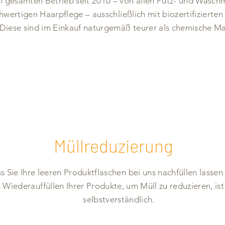
m gesamten Betrieb seit 2010 – von allen Putz- und Waschmi
hwertigen Haarpflege – ausschließlich mit biozertifizierte
 Diese sind im Einkauf naturgemäß teurer als chemische M
Müllreduzierung
 Sie Ihre leeren Produktflaschen bei uns nachfüllen lasse
 Wiederauffüllen Ihrer Produkte, um Müll zu reduzieren, ist
selbstverständlich.