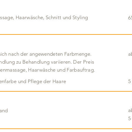
sage, Haarwäsche, Schnitt und ­Styling
6
 sich nach der angewendeten Farbmenge.
a
ndlung zu ­Behandlung variieren. Der Preis
rstenmassage, Haarwäsche und Farbauftrag.
enfarbe und Pflege der Haare
5
a
wand
5