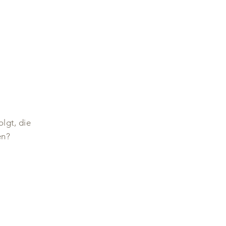
lgt, die
en?