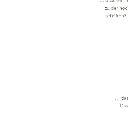
… dass wir i
zu der hoc
arbeiten?
… dass
Das