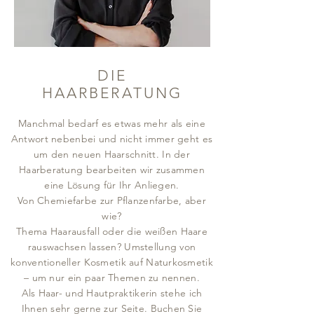
DIE
HAARBERATUNG
Manchmal bedarf es etwas mehr als eine
Antwort nebenbei und nicht immer geht es
um den neuen Haarschnitt. In der
Haarberatung bearbeiten wir zusammen
eine Lösung für Ihr Anliegen.
Von Chemiefarbe zur Pflanzenfarbe, aber
wie?
Thema Haarausfall oder die weißen Haare
rauswachsen lassen? Umstellung von
konventioneller Kosmetik auf Naturkosmetik
– um nur ein paar Themen zu nennen.
Als Haar- und Hautpraktikerin stehe ich
Ihnen sehr gerne zur Seite. Buchen Sie