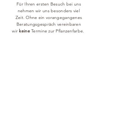
Für Ihren ersten Besuch bei uns
nehmen wir uns besonders viel
Zeit.
Ohne ein vorangegangenes
Beratungsgespräch
vereinbaren
wir
keine
Termine zur Pflanzenfarbe.
In diesem Gespräch entwickeln wir einen
persönlichen Fahrplan für die
Pflanzenfarbe und die dazu gehörende
Pflege Ihrer Haare. Dies beinhaltet auch
eine vorläufige Kostenschätzung, denn
Farbwunsch, Haarlänge und Menge der
Pflanzenfarbe bestimmen die Zeit, die wir
benötigen.
Sie erhalten eine Checkliste mit