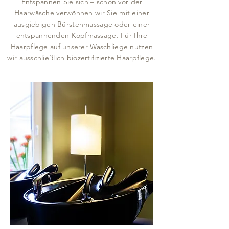
Entspannen Sie sich – schon vor der
Haarwäsche verwöhnen wir Sie mit einer
ausgiebigen Bürstenmassage oder einer
entspannenden Kopfmassage. Für Ihre
Haarpflege auf unserer Waschliege nutzen
wir ausschließlich biozertifizierte Haarpflege.